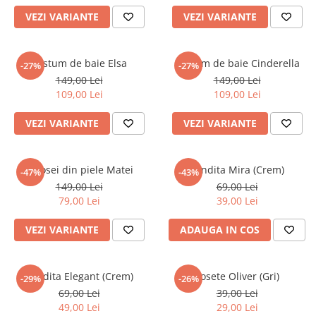
VEZI VARIANTE
VEZI VARIANTE
Costum de baie Elsa
Costum de baie Cinderella
-27%
-27%
149,00 Lei
149,00 Lei
109,00 Lei
109,00 Lei
VEZI VARIANTE
VEZI VARIANTE
Botosei din piele Matei
Fundita Mira (Crem)
-47%
-43%
149,00 Lei
69,00 Lei
79,00 Lei
39,00 Lei
VEZI VARIANTE
ADAUGA IN COS
Fundita Elegant (Crem)
Sosete Oliver (Gri)
-29%
-26%
69,00 Lei
39,00 Lei
49,00 Lei
29,00 Lei