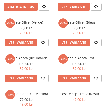
ADAUGA IN COS
VEZI VARIANTE
Sosete Oliver (Verde)
Sosete Oliver (Bleu)
-26%
-26%
39,00 Lei
39,00 Lei
29,00 Lei
29,00 Lei
VEZI VARIANTE
VEZI VARIANTE
Sandale Adora (Bleumaren)
Sandale Adora (Roz)
-47%
-47%
169,00 Lei
169,00 Lei
89,00 Lei
89,00 Lei
VEZI VARIANTE
VEZI VARIANTE
Sosete din dantela Martina
Sosete copii Delia (Rosu)
-38%
79,00 Lei
49,00 Lei
49,00 Lei