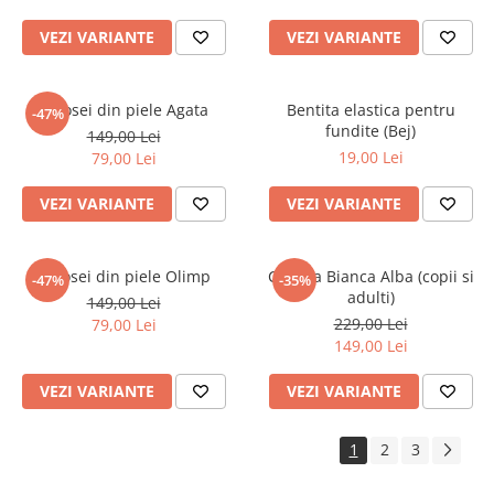
VEZI VARIANTE
VEZI VARIANTE
Botosei din piele Agata
Bentita elastica pentru
-47%
fundite (Bej)
149,00 Lei
19,00 Lei
79,00 Lei
VEZI VARIANTE
VEZI VARIANTE
Botosei din piele Olimp
Caciula Bianca Alba (copii si
-47%
-35%
adulti)
149,00 Lei
229,00 Lei
79,00 Lei
149,00 Lei
VEZI VARIANTE
VEZI VARIANTE
1
2
3