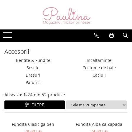
Rochii fete
Accesorii
Rochii fără mâneci
Bentite & Fundite
Rochii mâneci scurte
Incaltaminte
Rochii mâneci lungi
Sosete
Accesorii
Costume de baie
Bentite & Fundite
Incaltaminte
Sosete
Costume de baie
Dresuri
Dresuri
Caciuli
Caciuli
Păturici
Păturici
Afiseaza:
1-
24
din
52
produse
FILTRE
Fundita Clasic galben
Fundita Alba ca Zapada
29,00 Lei
24,00 Lei