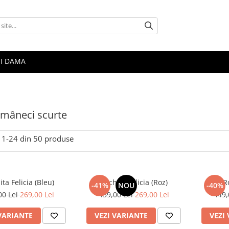
I DAMA
 mâneci scurte
1-
24
din
50
produse
ta Felicia (Bleu)
Rochita Felicia (Roz)
R
-41%
NOU
-40%
00 Lei
269,00 Lei
459,00 Lei
269,00 Lei
449,
VARIANTE
VEZI VARIANTE
VEZI