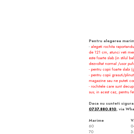
Pentru alegerea marim
-
alegeti rochita raportandu-
de 121 cm, atunci veti me
este foarte slab (in stilul
dezvoltat normal /usor pu
- pentru copii foarte slab
- pentru copii grasuti/plinu
magazine sau ne puteti con
- rochitele care sunt decu
sus; in acest caz, pentru 
Daca nu sunteti sigura 
0737.880.810
, via Wh
Marime
V
60
0-
70
3-