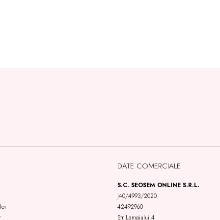
DATE COMERCIALE
S.C. SEOSEM ONLINE S.R.L.
J40/4993/2020
lor
42492960
r
Str Lamaiului 4