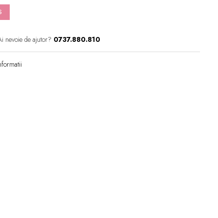
S
Ai nevoie de ajutor?
0737.880.810
formatii