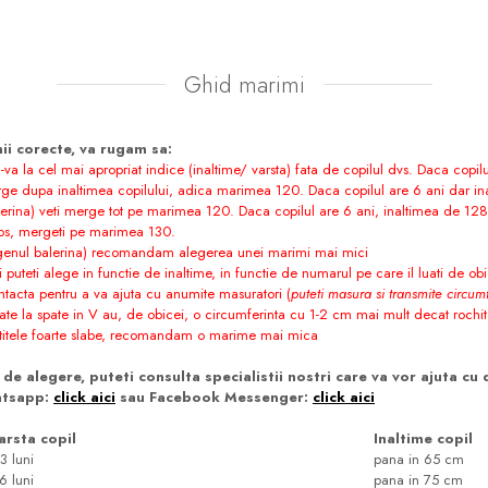
Ghid marimi
ii corecte, va rugam sa:
va la cel mai apropriat indice (inaltime/ varsta) fata de copilul dvs. Daca copil
rge dupa inaltimea copilului, adica marimea 120. Daca copilul are 6 ani dar i
 balerina) veti merge tot pe marimea 120. Daca copilul are 6 ani, inaltimea de 128
fos, mergeti pe marimea 130.
i (genul balerina) recomandam alegerea unei marimi mai mici
ti puteti alege in functie de inaltime, in functie de numarul pe care il luati de ob
tacta pentru a va ajuta cu anumite masuratori (
puteti masura si transmite circumf
pate la spate in V au, de obicei, o circumferinta cu 1-2 cm mai mult decat rochi
fetitele foarte slabe, recomandam o marime mai mica
de alegere, puteti consulta specialistii nostri care va vor ajuta cu 
atsapp:
click aici
sau Facebook Messenger:
click aici
arsta copil
Inaltime copil
3 luni
pana in 65 cm
6 luni
pana in 75 cm