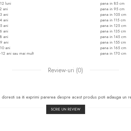
12 luni
pana in 85 cm
2 ani
pana in 95 cm
-3 ani
pana in 105 cm
-4 ani
pana in 115 cm
-5 ani
pana in 125 cm
-6 ani
pana in 135 cm
-8 ani
pana in 145 cm
-9 ani
pana in 155 cm
-10 ani
pana in 165 cm
1-12 ani sau mai mult
pana in 170 cm
Review-uri
(0)
doresti sa iti exprimi parerea despre acest produs poti adauga un r
SCRIE UN REVIEW