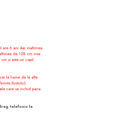
ul are 6 ani dar inaltimea
naltimea de 128 cm insa
 cm si este un copil
icei la haine de la alte
erinta bustului
)
tele care se inchid pana
drag telefonic la