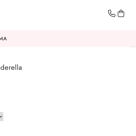
AMA
derella
i