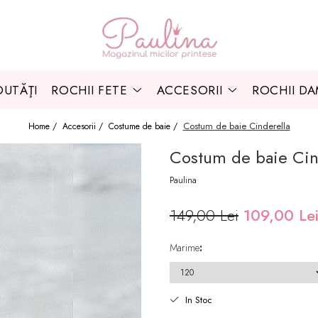
UTĂŢI
ROCHII FETE
ACCESORII
ROCHII D
Costum de baie Cinderella
Home /
Accesorii /
Costume de baie /
Costum de baie Cin
Paulina
149,00 Lei
109,00 Le
Marime
:
In Stoc