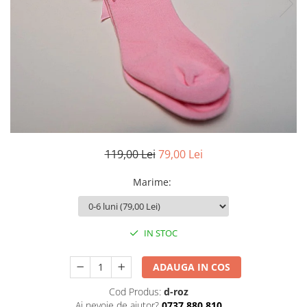
119,00 Lei
79,00 Lei
Marime
:
IN STOC
ADAUGA IN COS
Cod Produs:
d-roz
Ai nevoie de ajutor?
0737.880.810