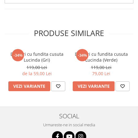
PRODUSE SIMILARE
Dresuri cu fundita cusuta
Dresuri cu fundita cusuta
-34%
-34%
Lucinda (Gri)
Lucinda (Verde)
119,00 Lei
119,00 Lei
de la 59,00 Lei
79,00 Lei
VEZI VARIANTE
VEZI VARIANTE
SOCIAL
Urmareste-ne in social media