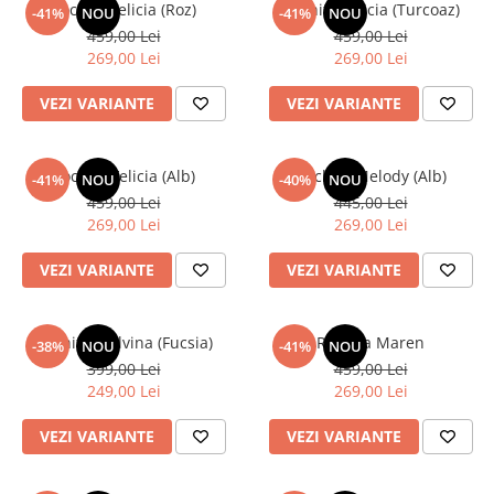
Rochita Felicia (Roz)
Rochita Felicia (Turcoaz)
-41%
NOU
-41%
NOU
459,00 Lei
459,00 Lei
269,00 Lei
269,00 Lei
VEZI VARIANTE
VEZI VARIANTE
Rochita Felicia (Alb)
Rochita Melody (Alb)
-41%
NOU
-40%
NOU
459,00 Lei
445,00 Lei
269,00 Lei
269,00 Lei
VEZI VARIANTE
VEZI VARIANTE
Rochita Malvina (Fucsia)
Rochita Maren
-38%
NOU
-41%
NOU
399,00 Lei
459,00 Lei
249,00 Lei
269,00 Lei
VEZI VARIANTE
VEZI VARIANTE