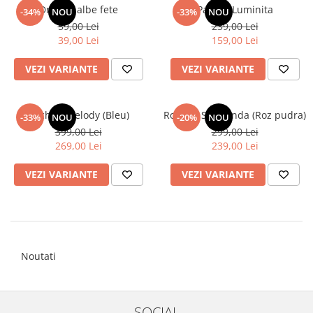
Dresuri albe fete
Pantofi Luminita
-34%
NOU
-33%
NOU
59,00 Lei
239,00 Lei
39,00 Lei
159,00 Lei
VEZI VARIANTE
VEZI VARIANTE
Rochita Melody (Bleu)
Rochita Smaranda (Roz pudra)
-33%
NOU
-20%
NOU
399,00 Lei
299,00 Lei
269,00 Lei
239,00 Lei
VEZI VARIANTE
VEZI VARIANTE
Noutati
SOCIAL