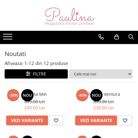
Rochii fete
Accesorii
Rochii fără mâneci
Bentite & Fundite
Rochii mâneci scurte
Incaltaminte
Rochii mâneci lungi
Sosete
Noutati
Costume de baie
Afiseaza:
1-
12
din
12
produse
Dresuri
FILTRE
Caciuli
Păturici
Rochita Mei
Rochita Ventura
-38%
NOU
-40%
NOU
399,00 Lei
399,00 Lei
249,00 Lei
239,00 Lei
VEZI VARIANTE
VEZI VARIANTE