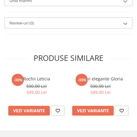
Ghid marimi
Review-uri
(0)
PRODUSE SIMILARE
Rochii Leticia
Rochii elegante Gloria
-30%
-30%
500,00 Lei
500,00 Lei
349,00 Lei
349,00 Lei
VEZI VARIANTE
VEZI VARIANTE