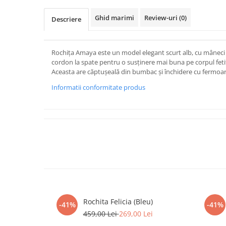
Ghid marimi
Review-uri
(0)
Descriere
Rochița Amaya este un model elegant scurt alb, cu mâneci 
cordon la spate pentru o susținere mai buna pe corpul fetiț
Aceasta are căptușeală din bumbac și închidere cu fermoar
Informatii conformitate produs
Rochita Felicia (Bleu)
-41%
-41%
459,00 Lei
269,00 Lei