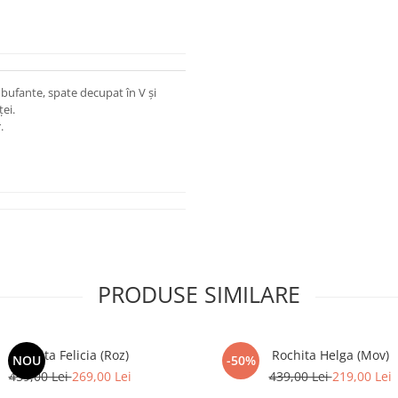
bufante, spate decupat în V și
ei.
.
PRODUSE SIMILARE
Rochita Felicia (Roz)
Rochita Helga (Mov)
NOU
-50%
459,00 Lei
269,00 Lei
439,00 Lei
219,00 Lei