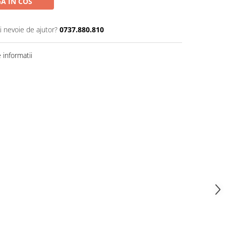
A IN COS
i nevoie de ajutor?
0737.880.810
informatii