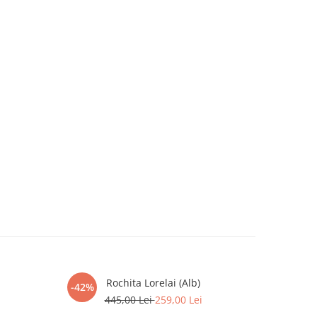
Rochita Lorelai (Alb)
-42%
-42%
445,00 Lei
259,00 Lei
4