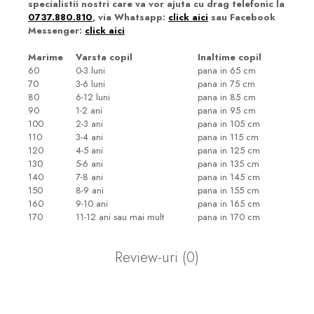
specialistii nostri care va vor ajuta cu drag telefonic la
0737.880.810
, via Whatsapp:
click aici
sau Facebook
Messenger:
click aici
Marime
Varsta copil
Inaltime copil
60
0-3 luni
pana in 65 cm
70
3-6 luni
pana in 75 cm
80
6-12 luni
pana in 85 cm
90
1-2 ani
pana in 95 cm
100
2-3 ani
pana in 105 cm
110
3-4 ani
pana in 115 cm
120
4-5 ani
pana in 125 cm
130
5-6 ani
pana in 135 cm
140
7-8 ani
pana in 145 cm
150
8-9 ani
pana in 155 cm
160
9-10 ani
pana in 165 cm
170
11-12 ani sau mai mult
pana in 170 cm
Review-uri
(0)