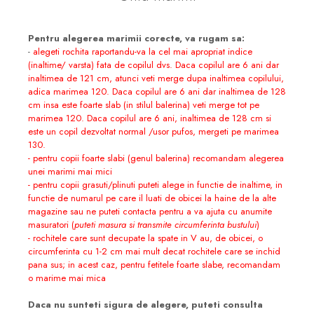
Pentru alegerea marimii corecte, va rugam sa:
-
alegeti rochita raportandu-va la cel mai apropriat indice
(inaltime/ varsta) fata de copilul dvs. Daca copilul are 6 ani dar
inaltimea de 121 cm, atunci veti merge dupa inaltimea copilului,
adica marimea 120. Daca copilul are 6 ani dar inaltimea de 128
cm insa este foarte slab (in stilul balerina) veti merge tot pe
marimea 120. Daca copilul are 6 ani, inaltimea de 128 cm si
este un copil dezvoltat normal /usor pufos, mergeti pe marimea
130.
- pentru copii foarte slabi (genul balerina) recomandam alegerea
unei marimi mai mici
- pentru copii grasuti/plinuti puteti alege in functie de inaltime, in
functie de numarul pe care il luati de obicei la haine de la alte
magazine sau ne puteti contacta pentru a va ajuta cu anumite
masuratori (
puteti masura si transmite circumferinta bustului
)
- rochitele care sunt decupate la spate in V au, de obicei, o
circumferinta cu 1-2 cm mai mult decat rochitele care se inchid
pana sus; in acest caz, pentru fetitele foarte slabe, recomandam
o marime mai mica
Daca nu sunteti sigura de alegere, puteti consulta