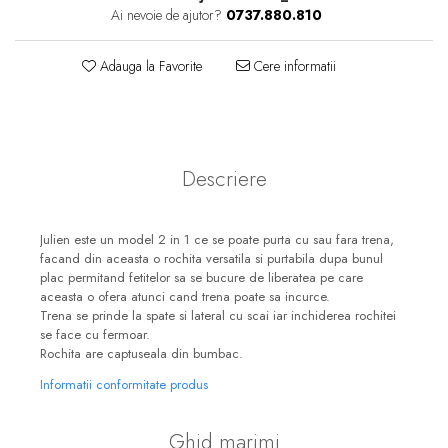
Ai nevoie de ajutor?
0737.880.810
Adauga la Favorite
Cere informatii
Descriere
Julien este un model 2 in 1 ce se poate purta cu sau fara trena,
facand din aceasta o rochita versatila si purtabila dupa bunul
plac permitand fetitelor sa se bucure de liberatea pe care
aceasta o ofera atunci cand trena poate sa incurce.
Trena se prinde la spate si lateral cu scai iar inchiderea rochitei
se face cu fermoar.
Rochita are captuseala din bumbac.
Informatii conformitate produs
Ghid marimi