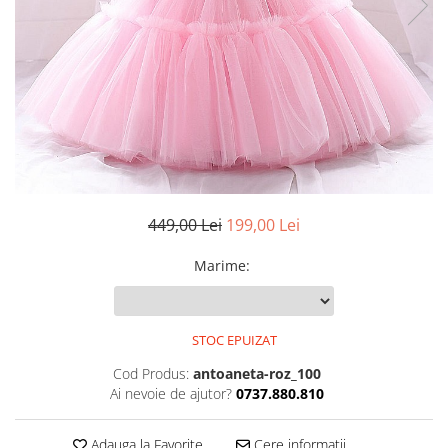
449,00 Lei
199,00 Lei
Marime
:
STOC EPUIZAT
Cod Produs:
antoaneta-roz_100
Ai nevoie de ajutor?
0737.880.810
Adauga la Favorite
Cere informatii