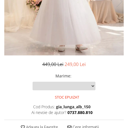
449,00 Lei
249,00 Lei
Marime
:
STOC EPUIZAT
Cod Produs:
gia_lunga_alb_150
Ai nevoie de ajutor?
0737.880.810
Adauga la Favorite
Cere informatii