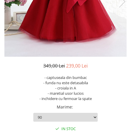
349,00 Lei
239,00 Lei
- captuseala din bumbac
- funda nu este detasabila
- croiala in A
- maretial usor lucios
- inchidere cu fermoar la spate
Marime
:
IN STOC