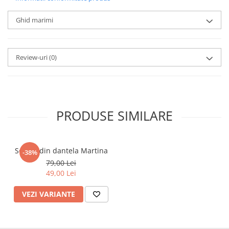
Ghid marimi
Review-uri
(0)
PRODUSE SIMILARE
Sosete din dantela Martina
-38%
79,00 Lei
49,00 Lei
VEZI VARIANTE