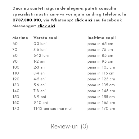
Daca nu sunteti sigura de alegere, puteti consulta
specialistii nostri care va vor ajuta cu drag telefonic la
0737.880.810
, via Whatsapp:
click aici
sau Facebook
Messenger:
click aici
Marime
Varsta copil
Inaltime copil
60
0-3 luni
pana in 65 cm
70
3-6 luni
pana in 75 cm
80
6-12 luni
pana in 85 cm
90
1-2 ani
pana in 95 cm
100
2-3 ani
pana in 105 cm
110
3-4 ani
pana in 115 cm
120
4-5 ani
pana in 125 cm
130
5-6 ani
pana in 135 cm
140
7-8 ani
pana in 145 cm
150
8-9 ani
pana in 155 cm
160
9-10 ani
pana in 165 cm
170
11-12 ani sau mai mult
pana in 170 cm
Review-uri
(0)