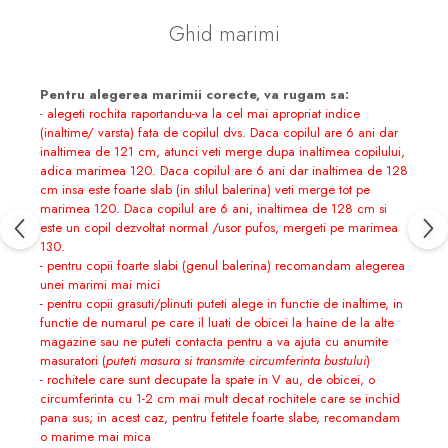
Ghid marimi
Pentru alegerea marimii corecte, va rugam sa:
-
alegeti rochita raportandu-va la cel mai apropriat indice
(inaltime/ varsta) fata de copilul dvs. Daca copilul are 6 ani dar
inaltimea de 121 cm, atunci veti merge dupa inaltimea copilului,
adica marimea 120. Daca copilul are 6 ani dar inaltimea de 128
cm insa este foarte slab (in stilul balerina) veti merge tot pe
marimea 120. Daca copilul are 6 ani, inaltimea de 128 cm si
este un copil dezvoltat normal /usor pufos, mergeti pe marimea
130.
- pentru copii foarte slabi (genul balerina) recomandam alegerea
unei marimi mai mici
- pentru copii grasuti/plinuti puteti alege in functie de inaltime, in
functie de numarul pe care il luati de obicei la haine de la alte
magazine sau ne puteti contacta pentru a va ajuta cu anumite
masuratori (
puteti masura si transmite circumferinta bustului
)
- rochitele care sunt decupate la spate in V au, de obicei, o
circumferinta cu 1-2 cm mai mult decat rochitele care se inchid
pana sus; in acest caz, pentru fetitele foarte slabe, recomandam
o marime mai mica