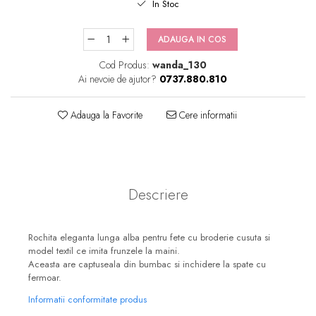
In Stoc
ADAUGA IN COS
Cod Produs:
wanda_130
Ai nevoie de ajutor?
0737.880.810
Adauga la Favorite
Cere informatii
Descriere
Rochita eleganta lunga alba pentru fete cu broderie cusuta si
model textil ce imita frunzele la maini.
Aceasta are captuseala din bumbac si inchidere la spate cu
fermoar.
Informatii conformitate produs