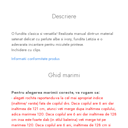
Descriere
O fundita clasica si versatila! Realizata manual dintr-un material
satenat delicat cu perlute albe si ivory, fundita Letizia e o
adevarata incantare pentru micutele printese.
Inchidere cu clips.
Informatii conformitate produs
Ghid marimi
Pentru alegerea marimii corecte, va rugam sa:
-
alegeti rochita raportandu-va la cel mai apropriat indice
(inaltime/ varsta) fata de copilul dvs. Daca copilul are 6 ani dar
inaltimea de 121 cm, atunci veti merge dupa inaltimea copilului,
adica marimea 120. Daca copilul are 6 ani dar inaltimea de 128
cm insa este foarte slab (in stilul balerina) veti merge tot pe
marimea 120. Daca copilul are 6 ani, inaltimea de 128 cm si