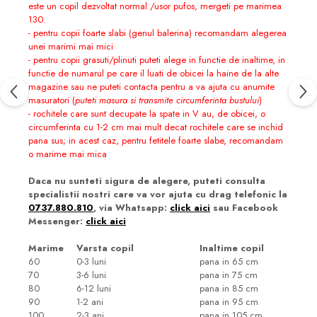
este un copil dezvoltat normal /usor pufos, mergeti pe marimea
130.
- pentru copii foarte slabi (genul balerina) recomandam alegerea
unei marimi mai mici
- pentru copii grasuti/plinuti puteti alege in functie de inaltime, in
functie de numarul pe care il luati de obicei la haine de la alte
magazine sau ne puteti contacta pentru a va ajuta cu anumite
masuratori (
puteti masura si transmite circumferinta bustului
)
- rochitele care sunt decupate la spate in V au, de obicei, o
circumferinta cu 1-2 cm mai mult decat rochitele care se inchid
pana sus; in acest caz, pentru fetitele foarte slabe, recomandam
o marime mai mica
Daca nu sunteti sigura de alegere, puteti consulta
specialistii nostri care va vor ajuta cu drag telefonic la
0737.880.810
, via Whatsapp:
click aici
sau Facebook
Messenger:
click aici
Marime
Varsta copil
Inaltime copil
60
0-3 luni
pana in 65 cm
70
3-6 luni
pana in 75 cm
80
6-12 luni
pana in 85 cm
90
1-2 ani
pana in 95 cm
100
2-3 ani
pana in 105 cm