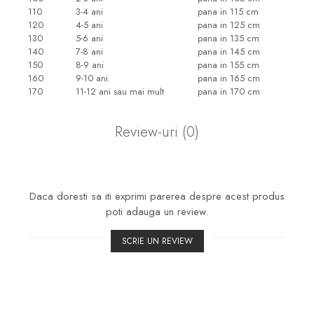
110
3-4 ani
pana in 115 cm
120
4-5 ani
pana in 125 cm
130
5-6 ani
pana in 135 cm
140
7-8 ani
pana in 145 cm
150
8-9 ani
pana in 155 cm
160
9-10 ani
pana in 165 cm
170
11-12 ani sau mai mult
pana in 170 cm
Review-uri
(0)
Daca doresti sa iti exprimi parerea despre acest produs
poti adauga un review.
SCRIE UN REVIEW