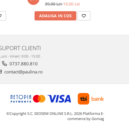
39,00 Lei
19,00 Lei
ADAUGA IN COS
V
SUPORT CLIENTI
Luni - Vineri: 9:00 - 15:00
0737.880.810
contact@paulina.ro
©Copyright S.C. SEOSEM ONLINE S.R.L. 2026
Platforma E-
commerce by Gomag