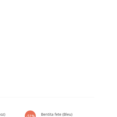
Roz)
Bentita fete (Bleu)
Sos
-51%