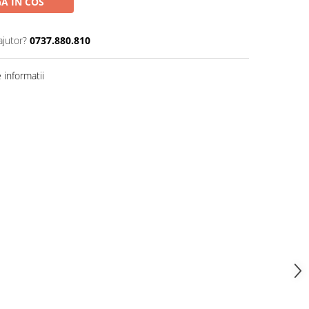
A IN COS
ajutor?
0737.880.810
informatii