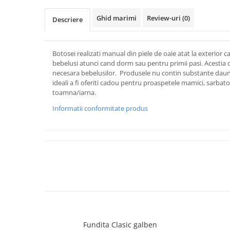
Ghid marimi
Review-uri
(0)
Descriere
Botosei realizati manual din piele de oaie atat la exterior cat
bebelusi atunci cand dorm sau pentru primii pasi. Acestia o
necesara bebelusilor. Produsele nu contin substante dau
ideali a fi oferiti cadou pentru proaspetele mamici, sarbator
toamna/iarna.
Informatii conformitate produs
Fundita Clasic galben