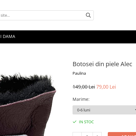
I DAMA
Botosei din piele Alec
Paulina
149,00 Lei
79,00 Lei
Marime
:
IN STOC