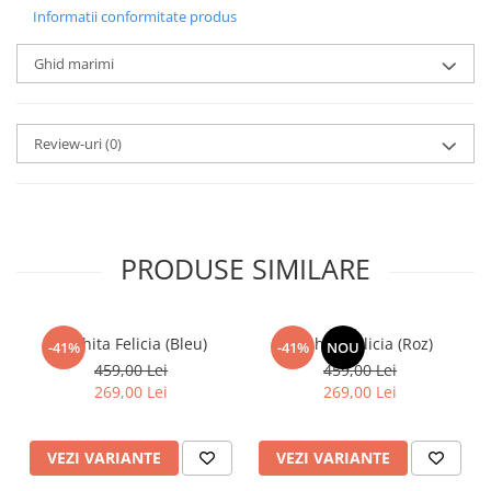
Informatii conformitate produs
Ghid marimi
Review-uri
(0)
PRODUSE SIMILARE
Rochita Felicia (Bleu)
Rochita Felicia (Roz)
-41%
-41%
NOU
459,00 Lei
459,00 Lei
269,00 Lei
269,00 Lei
VEZI VARIANTE
VEZI VARIANTE