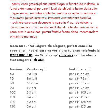
- pentru copii grasuti/plinuti puteti alege in functie de inaltime, in
functie de numarul pe care il luati de obicei la haine de la alte
magazine sau ne puteti contacta pentru a va ajuta cu anumite
masuratori (
puteti masura si transmite circumferinta bustului
)
- rochitele care sunt decupate la spate in V au, de obicei, o
circumferinta cu 1-2 cm mai mult decat rochitele care se inchid
pana sus; in acest caz, pentru fetitele foarte slabe, recomandam
o marime mai mica
Daca nu sunteti sigura de alegere, puteti consulta
specialistii nostri care va vor ajuta cu drag telefonic la
0737.880.810
, via Whatsapp:
click aici
sau Facebook
Messenger:
click aici
Marime
Varsta copil
Inaltime copil
60
0-3 luni
pana in 65 cm
70
3-6 luni
pana in 75 cm
80
6-12 luni
pana in 85 cm
90
1-2 ani
pana in 95 cm
100
2-3 ani
pana in 105 cm
110
3-4 ani
pana in 115 cm
120
4-5 ani
pana in 125 cm
130
5-6 ani
pana in 135 cm