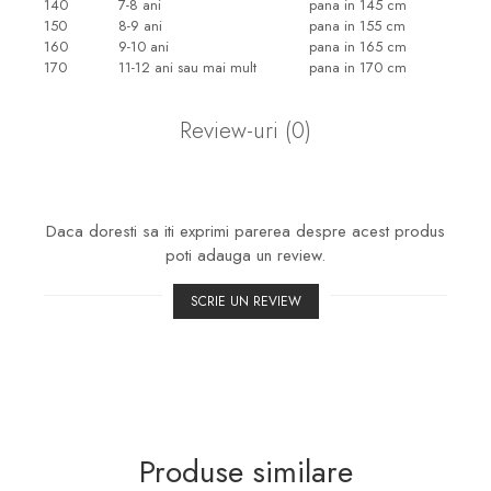
140
7-8 ani
pana in 145 cm
150
8-9 ani
pana in 155 cm
160
9-10 ani
pana in 165 cm
170
11-12 ani sau mai mult
pana in 170 cm
Review-uri
(0)
Daca doresti sa iti exprimi parerea despre acest produs
poti adauga un review.
SCRIE UN REVIEW
Produse similare