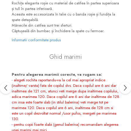
Rochița eleganta roșie cu material de catifea în partea superioara
și tull în partea inferioară.
Aceasta este accesorizata în talie cu o banda roșie și fundița la
spate detașabilă.
Mânecile din catifea sunt trei sferturi.
Căptușeală din bumbac și închidere la spate cu fermoar.
Informatii conformitate produs
Ghid marimi
Pentru alegerea marimii corecte, va rugam sa:
-
alegeti rochita raportandu-va la cel mai apropriat indice
(inaltime/ varsta) fata de copilul dvs. Daca copilul are 6 ani dar
inaltimea de 121 cm, atunci veti merge dupa inaltimea copilului,
adica marimea 120. Daca copilul are 6 ani dar inaltimea de 128
cm insa este foarte slab (in stilul balerina) veti merge tot pe
marimea 120. Daca copilul are 6 ani, inaltimea de 128 cm si
este un copil dezvoltat normal /usor pufos, mergeti pe marimea
130.
- pentru copii foarte slabi (genul balerina) recomandam alegerea
unei marimi mai mici