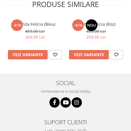
PRODUSE SIMILARE
Rochita Felicia (Bleu)
Rochita Felicia (Roz)
-41%
-41%
NOU
459,00 Lei
459,00 Lei
269,00 Lei
269,00 Lei
VEZI VARIANTE
VEZI VARIANTE
SOCIAL
Urmareste-ne in social media
SUPORT CLIENTI
Luni - Vineri: 9:00 - 15:00