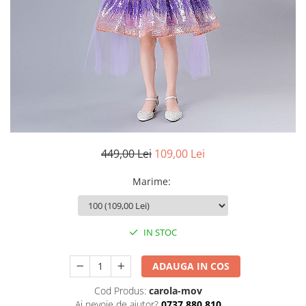
449,00 Lei
109,00 Lei
Marime
:
IN STOC
ADAUGA IN COS
Cod Produs:
carola-mov
Ai nevoie de ajutor?
0737.880.810