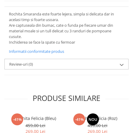
Rochita Smaranda este foarte lejera, simpla si delicata dar in
acelasi timp si foarte usoara.
Are captuseala din bumac, cate o funda pe fiecare umar din
material moale si un tull delicat cu 3 randuri de pompoane
cusute.
Inchiderea se face la spate cu fermoar
Informatii conformitate produs
Review-uri
(0)
PRODUSE SIMILARE
Rochita Felicia (Bleu)
Rochita Felicia (Roz)
-41%
-41%
NOU
459,00 Lei
459,00 Lei
269,00 Lei
269,00 Lei