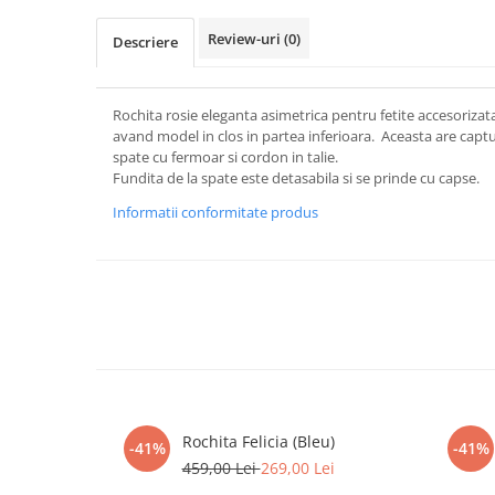
Review-uri
(0)
Descriere
Rochita rosie eleganta asimetrica pentru fetite accesorizata
avand model in clos in partea inferioara. Aceasta are capt
spate cu fermoar si cordon in talie.
Fundita de la spate este detasabila si se prinde cu capse.
Informatii conformitate produs
Rochita Felicia (Bleu)
-41%
-41%
459,00 Lei
269,00 Lei