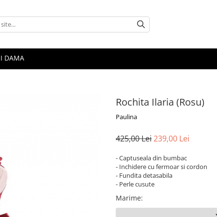
I DAMA
Rochita Ilaria (Rosu)
Paulina
425,00 Lei
239,00 Lei
- Captuseala din bumbac
- Inchidere cu fermoar si cordon
- Fundita detasabila
- Perle cusute
Marime
: