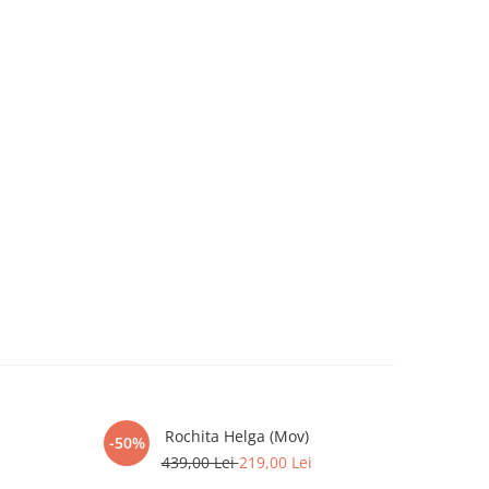
Rochita Helga (Mov)
-50%
-42%
439,00 Lei
219,00 Lei
4