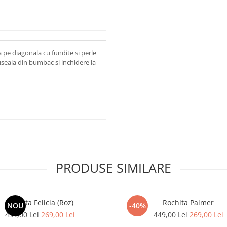
 pe diagonala cu fundite si perle
useala din bumbac si inchidere la
PRODUSE SIMILARE
Rochita Felicia (Roz)
Rochita Palmer
NOU
-40%
459,00 Lei
269,00 Lei
449,00 Lei
269,00 Lei