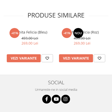
PRODUSE SIMILARE
Rochita Felicia (Bleu)
Rochita Felicia (Roz)
-41%
-41%
NOU
459,00 Lei
459,00 Lei
269,00 Lei
269,00 Lei
VEZI VARIANTE
VEZI VARIANTE
SOCIAL
Urmareste-ne in social media